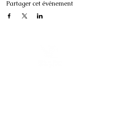
Partager cet événement
Accueil
L'association
Nos activités
Nos évènements
Galerie photo
Contact & Devis
Où nous
trouver
2 Promenade de l'Ancien Stade
34440 COLOMBIERS